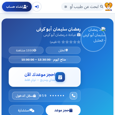
إنشاء حساب
رمضان سليمان أبو كرش
عيادة د.رمضان أبو كرش
(0 تقييم)
الخليل
1550 مشاهدة
متاح اليوم · 13:30:00 – 15:00:00
احجز موعدك الآن
مجاني وسريع — ثوانٍ فقط
سجّل الدخول
059 ••••••
حجز موعد
استشارة