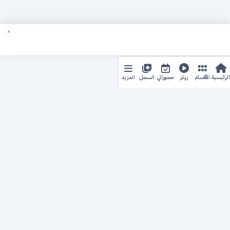
×
المزيد
الرئيسية
الأقسام
ريلز
حجوزاتي
السجل
حجزك الطبي
لمستقبل طبي أفضل
منصة رقمية متكاملة تربط المرضى بأطبائهم، وتُيسّر إدارة
المواعيد والسجلات الطبية بكل سهولة وأمان.