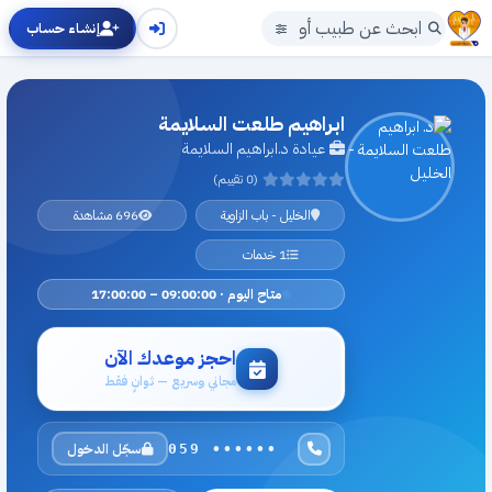
إنشاء حساب
ابراهيم طلعت السلايمة
عيادة د.ابراهيم السلايمة
(0 تقييم)
الخليل - باب الزاوية
696 مشاهدة
1 خدمات
متاح اليوم · 09:00:00 – 17:00:00
احجز موعدك الآن
مجاني وسريع — ثوانٍ فقط
سجّل الدخول
059 ••••••