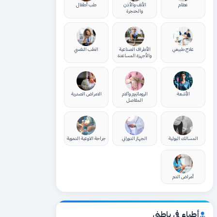
عظام
الأنف والأذن
طب أطفال
والحنجرة
علاج طبيعي
الأطراف الصناعية
الطب النفسي
والأجهزة المساعدة
الأشعة
الروماتيزم وآلام
الامراض الصدرية
المفاصل
المسالك البولية
الجهاز الدوراني
جراحة الاوعية الدموية
أمراض الدم
أطباء في باطني