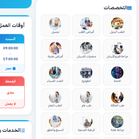
التخصصات
أوقات العمل
الطب البديل
أمراض القلب
تجميل
السبت
09:00:00
—
جراحة فم والأسنان
مختبرات الاسنان
أمراض جلدية
17:00:00
حجز
الجمعة
الاجنة
الطوارئ
الغدد الصماء
مغلق
لا يعمل
طب العائلة
طب عام
الطب العام
الخدمات وا
جراحة عامة
الرعاية الصحية
السمع والنطق