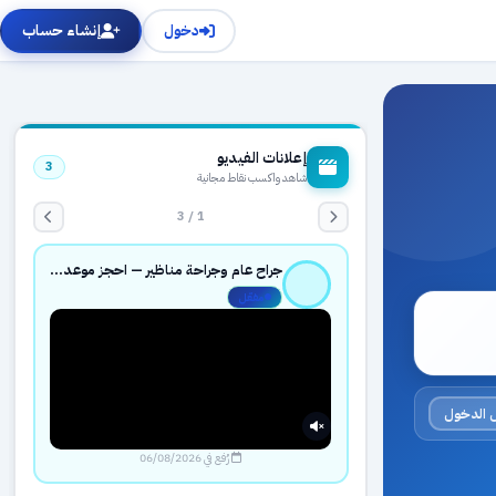
دخول
إنشاء حساب
إعلانات الفيديو
3
شاهد واكسب نقاط مجانية
1 / 3
جراح عام وجراحة مناظير — احجز موعدك بثقة عبر حجزك الطبي
مفعّل
 الدخول
رُفع في 06/08/2026