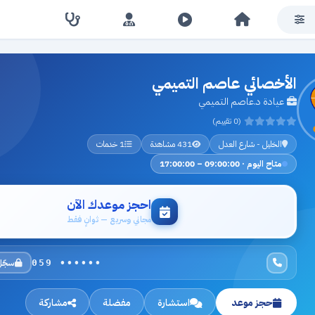
الأخصائي عاصم التميمي
عيادة د.عاصم التميمي
(0 تقييم)
الخليل - شارع العدل
431 مشاهدة
1 خدمات
متاح اليوم · 09:00:00 – 17:00:00
احجز موعدك الآن
مجاني وسريع — ثوانٍ فقط
سجّل
059 ••••••
حجز موعد
استشارة
مفضلة
مشاركة