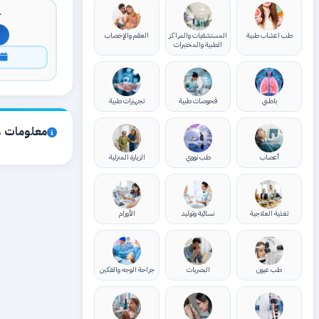
ك
طب اعشاب طبية
المستشفيات والمراكز
العقم والإخصاب
الطبية والمختبرات
ا
باطني
فحوصات طبية
تجهيزات طبية
معلومات ع
أعصاب
طب نووي
الزيارة المنزلية
تغذية العلاجية
نسائية وتوليد
الأورام
طب عيون
البصريات
جراحة الوجه والفكين