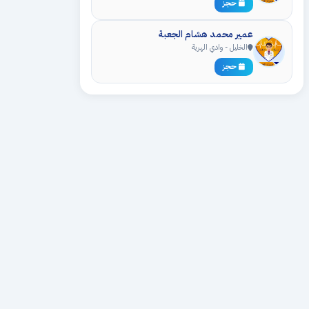
حجز
عمير محمد هشام الجعبة
الخليل - وادي الهرية
حجز