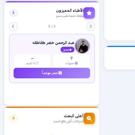
الأطباء المميزون
3
مفعّلة خدمة طبيب مميز
1 / 3
عبد الرحمن خضر طقاطقه
مميز
—
7
حجوزات
0 تقييم
احجز موعداً
أعلى البحث
0
اشتراكات أعلى نتائج البحث