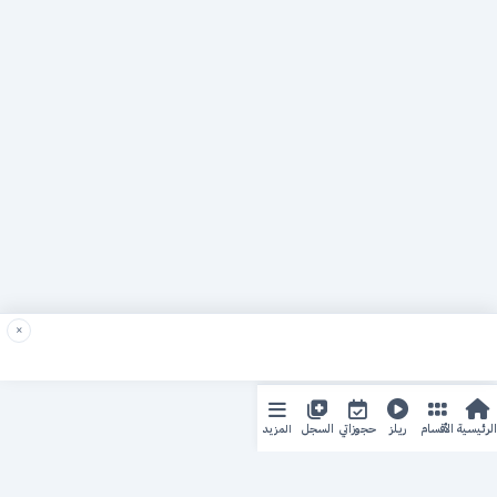
×
المزيد
الرئيسية
الأقسام
ريلز
حجوزاتي
السجل