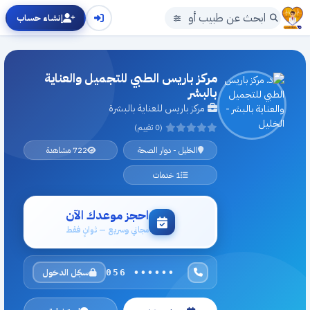
إنشاء حساب
مركز باريس الطبي للتجميل والعناية
بالبشر
مركز باريس للعناية بالبشرة
(0 تقييم)
الخليل - دوار الصحة
722 مشاهدة
1 خدمات
احجز موعدك الآن
مجاني وسريع — ثوانٍ فقط
سجّل الدخول
056 ••••••