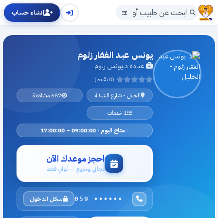
إنشاء حساب
يونس عبد الغفار زلوم
عيادة د.يونس زلوم
(0 تقييم)
الخليل - شارع الشلالة
687 مشاهدة
1 خدمات
متاح اليوم · 09:00:00 – 17:00:00
احجز موعدك الآن
مجاني وسريع — ثوانٍ فقط
سجّل الدخول
059 ••••••