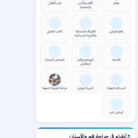
عظام
الأنف والأذن
طب أطفال
والحنجرة
علاج طبيعي
الأطراف الصناعية
الطب النفسي
والأجهزة المساعدة
الأشعة
الروماتيزم وآلام
الامراض الصدرية
المفاصل
المسالك البولية
الجهاز الدوراني
جراحة الاوعية الدموية
أمراض الدم
أطباء في جراحة فم والأسنان