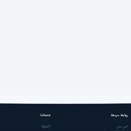
روابط سريعة
خدماتنا
من نحن
أطباؤنا