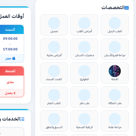
التخصصات
أوقات العمل
السبت
الطب البديل
أمراض القلب
تجميل
09:00:00
—
17:00:00
جراحة فم والأسنان
مختبرات الاسنان
أمراض جلدية
حجز
الجمعة
الاجنة
الطوارئ
الغدد الصماء
مغلق
لا يعمل
طب العائلة
طب عام
الطب العام
الخدمات وا
جراحة عامة
الرعاية الصحية
السمع والنطق
ك