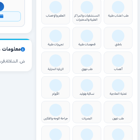
طب اعشاب طبية
المستشفيات والمراكز
العقم والإخصاب
ا
الطبية والمختبرات
باطني
فحوصات طبية
تجهيزات طبية
معلومات ع
ش. الشلالة,قرب
أعصاب
طب نووي
الزيارة المنزلية
تغذية العلاجية
نسائية وتوليد
الأورام
طب عيون
البصريات
جراحة الوجه والفكين