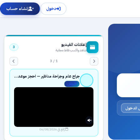
دخول
إنشاء حساب
إعلانات الفيديو
3
شاهد واكسب نقاط مجانية
1 / 3
جراح عام وجراحة مناظير — احجز موعدك بثقة عبر حجزك الطبي
مفعّل
 الدخول
رُفع في 06/08/2026