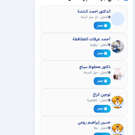
الدكتور احمد النتشة
الخليل - بئر حرم الرامة
حجز
أحمد عرفات الفطافطة
الخليل - ترقوميا
حجز
دكتور محفوظ سياج
الخليل - دوار الصحة
حجز
لوجين الزاغ
الخليل - الظاهرية
حجز
حسين إبراهيم رومي
الخليل - يطا