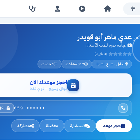
عدي ماهر أبو قويدر
عيادة نمرة لطب الأسنان
(0 تقييم)
الخليل - شارع الشلالة
817 مشاهدة
1 خدمات
احجز موعدك الآن
مجاني وسريع — ثوانٍ فقط
سجّل
059 ••••••
حجز موعد
استشارة
مفضلة
مشاركة