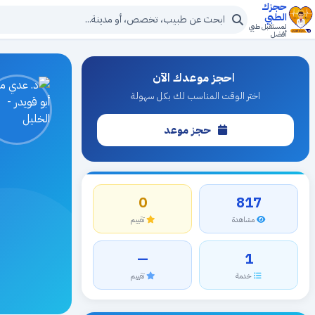
حجزك
الطبي
لمستقبل طبي
أفضل
احجز موعدك الآن
اختر الوقت المناسب لك بكل سهولة
حجز موعد
0
817
مشاهدة
تقييم
—
1
خدمة
تقييم