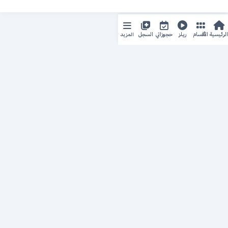
المزيد
الرئيسية
الأقسام
ريلز
حجوزاتي
السجل
حجزك الطبي
لمستقبل طبي أفضل
منصة رقمية متكاملة تربط المرضى بأطبائهم، وتُيسّر إدارة
المواعيد والسجلات الطبية بكل سهولة وأمان.
روابط سريعة
من نحن