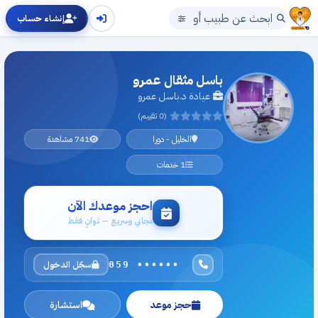
إنشاء حساب
باسل مثقال عمرو
عيادة د.باسل عمرو
(0 تقييم)
الخليل - دورا
741 مشاهدة
1 خدمات
احجز موعدك الآن
مجاني وسريع — ثوانٍ فقط
سجّل الدخول
059 ••••••
حجز موعد
استشارة