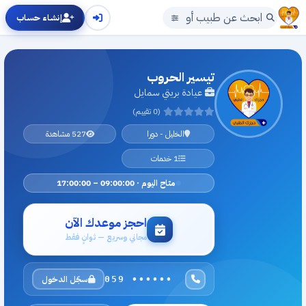
إنشاء حساب
تيسير الحروب
عيادة بريتي سمايل
(0 تقييم)
الخليل - دورا
527 مشاهدة
1 خدمات
متاح اليوم · 09:00:00 – 17:00:00
احجز موعدك الآن
مجاني وسريع — ثوانٍ فقط
سجّل الدخول
059 ••••••