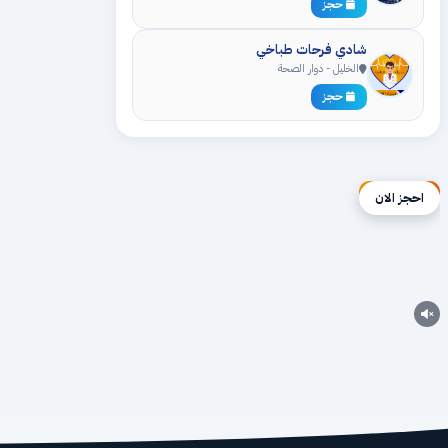
حجز
شادي فرحات طباخي
الخليل - دوار الصحة
حجز
إعلان ممول
احجز الان