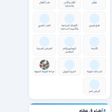
عظام
الأنف والأذن
طب أطفال
والحنجرة
علاج طبيعي
الأطراف الصناعية
الطب النفسي
والأجهزة المساعدة
الأشعة
الروماتيزم وآلام
الامراض الصدرية
المفاصل
المسالك البولية
الجهاز الدوراني
جراحة الاوعية الدموية
أمراض الدم
أطباء في عظام