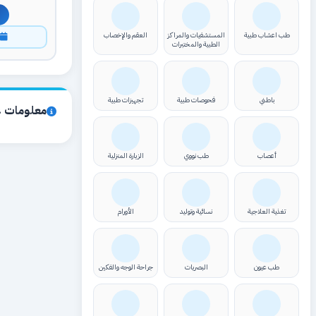
طب اعشاب طبية
المستشفيات والمراكز
العقم والإخصاب
ا
الطبية والمختبرات
باطني
فحوصات طبية
تجهيزات طبية
معلومات ع
أعصاب
طب نووي
الزيارة المنزلية
تغذية العلاجية
نسائية وتوليد
الأورام
طب عيون
البصريات
جراحة الوجه والفكين