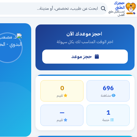
حجزك
الطبي
لمستقبل طبي
أفضل
احجز موعدك الآن
اختر الوقت المناسب لك بكل سهولة
حجز موعد
0
696
مشاهدة
تقييم
—
1
خدمة
تقييم