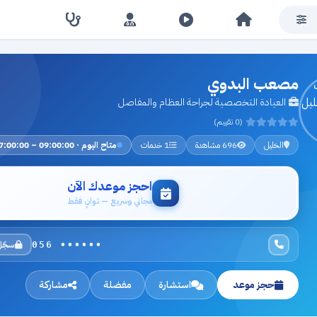
مصعب البدوي
العيادة التخصصية لجراحة العظام والمفاصل
(0 تقييم)
الخليل
696 مشاهدة
1 خدمات
متاح اليوم · 09:00:00 – 17:00:00
احجز موعدك الآن
مجاني وسريع — ثوانٍ فقط
سجّل
056 ••••••
حجز موعد
استشارة
مفضلة
مشاركة