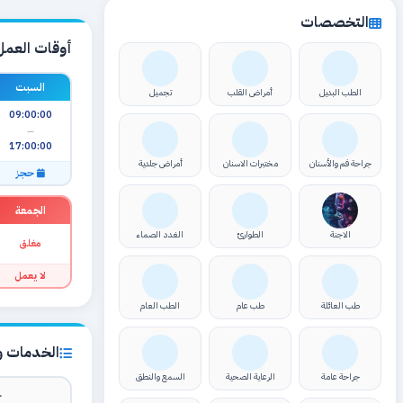
التخصصات
أوقات العمل
السبت
الطب البديل
أمراض القلب
تجميل
09:00:00
—
17:00:00
جراحة فم والأسنان
مختبرات الاسنان
أمراض جلدية
حجز
الجمعة
الاجنة
الطوارئ
الغدد الصماء
مغلق
لا يعمل
طب العائلة
طب عام
الطب العام
الخدمات وا
جراحة عامة
الرعاية الصحية
السمع والنطق
ك