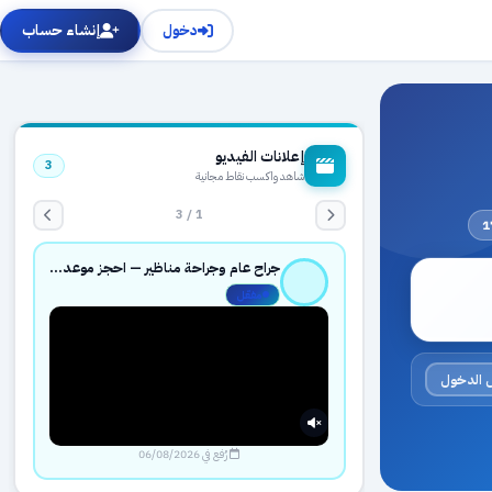
دخول
إنشاء حساب
إعلانات الفيديو
3
شاهد واكسب نقاط مجانية
1 / 3
جراح عام وجراحة مناظير — احجز موعدك بثقة عبر حجزك الطبي
مفعّل
 الدخول
رُفع في 06/08/2026