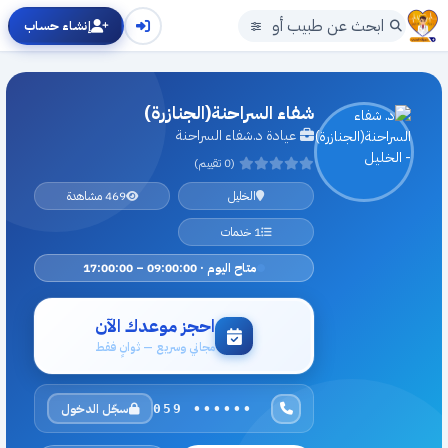
إنشاء حساب
شفاء السراحنة(الجنازرة)
عيادة د.شفاء السراحنة
(0 تقييم)
الخليل
469 مشاهدة
1 خدمات
متاح اليوم · 09:00:00 – 17:00:00
احجز موعدك الآن
مجاني وسريع — ثوانٍ فقط
سجّل الدخول
059 ••••••