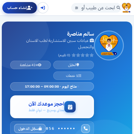
إنشاء حساب
سالم مناصرة
عيادات سبين الاستشارية لطب الاسنان
والتجميل
(0 تقييم)
الخليل
424 مشاهدة
1 خدمات
متاح اليوم · 09:00:00 – 17:00:00
احجز موعدك الآن
مجاني وسريع — ثوانٍ فقط
سجّل الدخول
056 ••••••