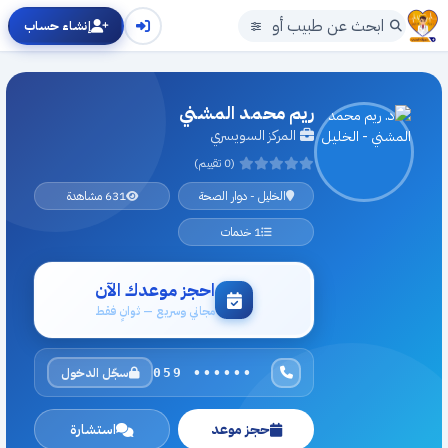
إنشاء حساب
ريم محمد المشني
المركز السويسري
(0 تقييم)
الخليل - دوار الصحة
631 مشاهدة
1 خدمات
احجز موعدك الآن
مجاني وسريع — ثوانٍ فقط
سجّل الدخول
059 ••••••
حجز موعد
استشارة