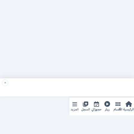
×
المزيد
الرئيسية
الأقسام
ريلز
حجوزاتي
السجل