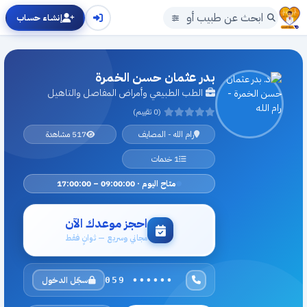
إنشاء حساب
بدر عثمان حسن الخمرة
الطب الطبيعي وأمراض المفاصل والتاهيل
(0 تقييم)
رام الله - المصايف
517 مشاهدة
1 خدمات
متاح اليوم · 09:00:00 – 17:00:00
احجز موعدك الآن
مجاني وسريع — ثوانٍ فقط
سجّل الدخول
059 ••••••