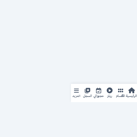
المزيد
الرئيسية
الأقسام
ريلز
حجوزاتي
السجل