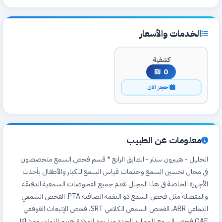
الخدمات والأسعار
كشفية
0 ₪
احجز الآن
معلومات عن الطبيب
الخليل - هيبرون سنتر - الطابق الرابع * قسم فحص السمع متخصصون
في مجال تحسين السمع وخدمات قياس السمع للكبار والأطفال بأحدث
الأجهزة الخاصة في هذا المجال نقدم جميع الفحوصات السمعية الدقيقة
والمفصلة مثل فحص السمع ذو النغمة الصافية PTA. الفحص السمعي
الدماغي ABR، الفحص السمعي الكلامي SRT، فحص الإنبعاث القوقعي
OAE فحص السمع للمواليد الجدد منذ يوم الولادة تقييم التوازن ومشاكل