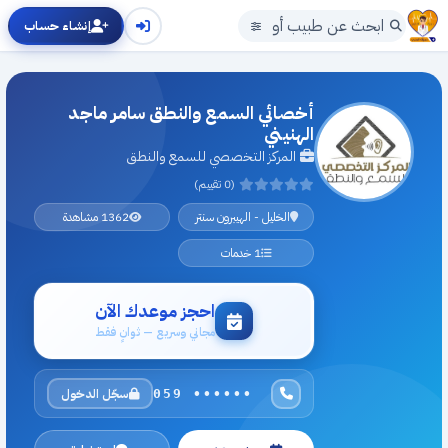
إنشاء حساب
أخصائي السمع والنطق سامر ماجد
الهنيني
المركز التخصصي للسمع والنطق
(0 تقييم)
الخليل - الهيبرون سنتر
1362 مشاهدة
1 خدمات
احجز موعدك الآن
مجاني وسريع — ثوانٍ فقط
سجّل الدخول
059 ••••••