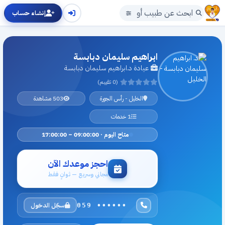
إنشاء حساب
ابراهيم سليمان دبابسة
عيادة د.ابراهيم سليمان دبابسة
(0 تقييم)
الخليل - رأس الجورة
503 مشاهدة
1 خدمات
متاح اليوم · 09:00:00 – 17:00:00
احجز موعدك الآن
مجاني وسريع — ثوانٍ فقط
سجّل الدخول
059 ••••••