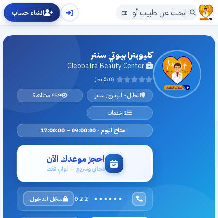
إنشاء حساب
كليوبترا بيوتي سنتر
Cleopatra Beauty Center
(0 تقييم)
الخليل - الهيبرون سنتر
659 مشاهدة
1 خدمات
متاح اليوم · 09:00:00 – 17:00:00
احجز موعدك الآن
مجاني وسريع — ثوانٍ فقط
سجّل الدخول
022 ••••••