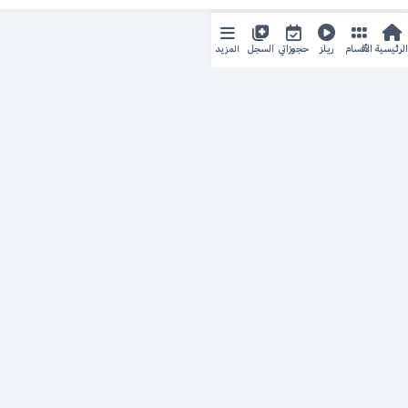
المزيد
الرئيسية
الأقسام
ريلز
حجوزاتي
السجل
حجزك الطبي
لمستقبل طبي أفضل
منصة رقمية متكاملة تربط المرضى بأطبائهم، وتُيسّر إدارة
المواعيد والسجلات الطبية بكل سهولة وأمان.
روابط سريعة
من نحن
خدماتنا
سياسة الخصوصية