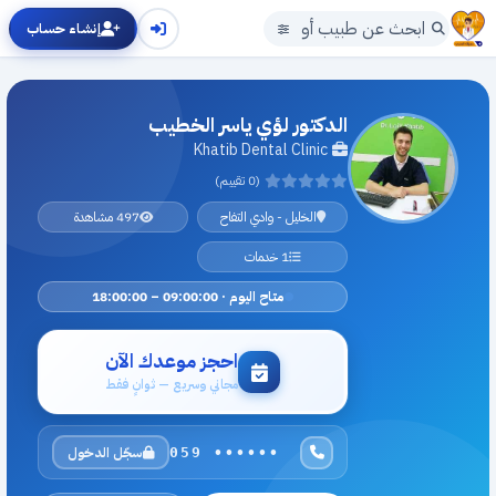
إنشاء حساب
الدكتور لؤي ياسر الخطيب
Khatib Dental Clinic
(0 تقييم)
الخليل - وادي التفاح
497 مشاهدة
1 خدمات
متاح اليوم · 09:00:00 – 18:00:00
احجز موعدك الآن
مجاني وسريع — ثوانٍ فقط
سجّل الدخول
059 ••••••