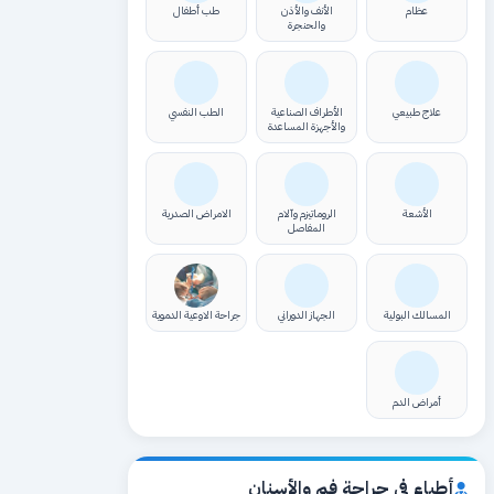
عظام
الأنف والأذن
طب أطفال
والحنجرة
علاج طبيعي
الأطراف الصناعية
الطب النفسي
والأجهزة المساعدة
الأشعة
الروماتيزم وآلام
الامراض الصدرية
المفاصل
المسالك البولية
الجهاز الدوراني
جراحة الاوعية الدموية
أمراض الدم
أطباء في جراحة فم والأسنان