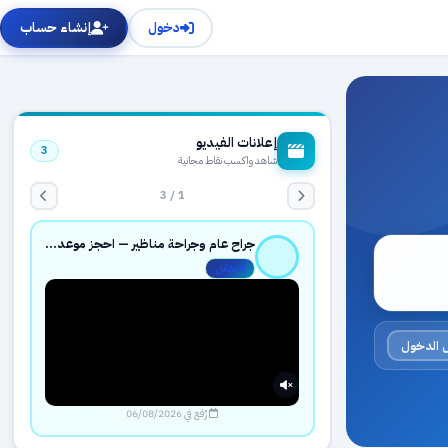
دخول
إنشاء حساب
إعلانات الفيديو
3
شاهد واكسب نقاط مجانية
1 / 3
جراح عام وجراحة مناظير — احجز موعدك بثقة عبر حجزك الطبي
مفعّل
 الدخول
رُفع في 06/08/2026