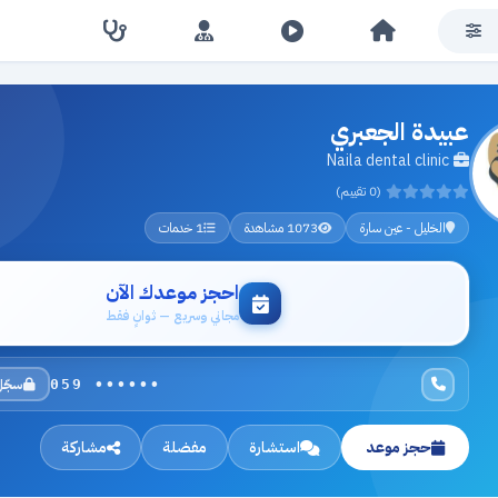
عبيدة الجعبري
Naila dental clinic
(0 تقييم)
الخليل - عين سارة
1073 مشاهدة
1 خدمات
احجز موعدك الآن
مجاني وسريع — ثوانٍ فقط
سجّل
059 ••••••
حجز موعد
استشارة
مفضلة
مشاركة