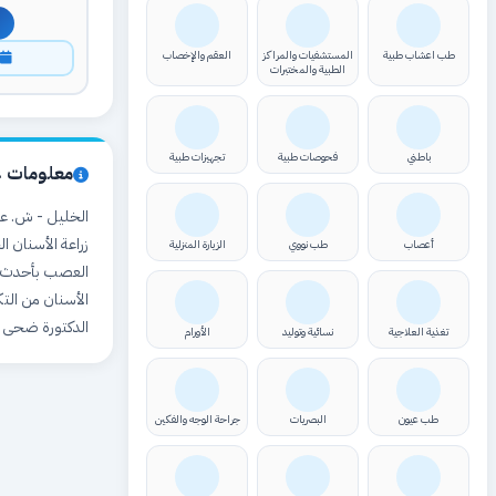
طب اعشاب طبية
المستشفيات والمراكز
العقم والإخصاب
ا
الطبية والمختبرات
باطني
فحوصات طبية
تجهيزات طبية
معلومات ع
الخليل - ش. عي
زراعة الأسنان ال
أعصاب
طب نووي
الزيارة المنزلية
العصب بأحدث ال
الأسنان من التك
الدكتورة ضحى ن
تغذية العلاجية
نسائية وتوليد
الأورام
طب عيون
البصريات
جراحة الوجه والفكين