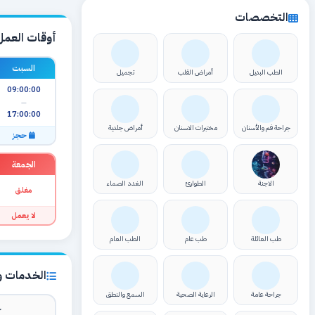
التخصصات
أوقات العمل
السبت
الطب البديل
أمراض القلب
تجميل
09:00:00
—
17:00:00
جراحة فم والأسنان
مختبرات الاسنان
أمراض جلدية
حجز
الجمعة
الاجنة
الطوارئ
الغدد الصماء
مغلق
لا يعمل
طب العائلة
طب عام
الطب العام
الخدمات وا
جراحة عامة
الرعاية الصحية
السمع والنطق
ك