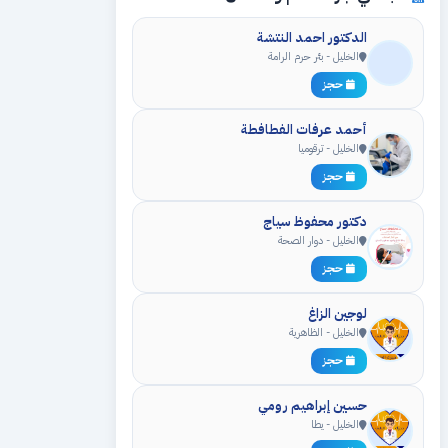
الدكتور احمد النتشة
الخليل - بئر حرم الرامة
حجز
أحمد عرفات الفطافطة
الخليل - ترقوميا
حجز
دكتور محفوظ سياج
الخليل - دوار الصحة
حجز
لوجين الزاغ
الخليل - الظاهرية
حجز
حسين إبراهيم رومي
الخليل - يطا