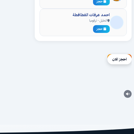
حجز
احمد عرفات الفطافطة
الخليل - ترقوميا
حجز
إعلان ممول
احجز الان