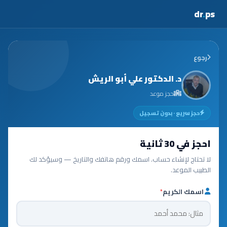
dr
.
ps
رجوع
د. الدكتور علي أبو الريش
حجز موعد
حجز سريع · بدون تسجيل
احجز في 30 ثانية
لا تحتاج لإنشاء حساب. اسمك ورقم هاتفك والتاريخ — وسيؤكد لك
الطبيب الموعد.
اسمك الكريم
*