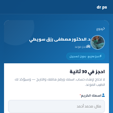
dr
.
ps
رجوع
د. الدكتور مصطفى رزق سويطي
حجز موعد
حجز سريع · بدون تسجيل
احجز في 30 ثانية
لا تحتاج لإنشاء حساب. اسمك ورقم هاتفك والتاريخ — وسيؤكد لك
الطبيب الموعد.
اسمك الكريم
*