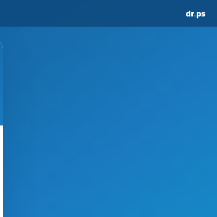
dr
.
ps