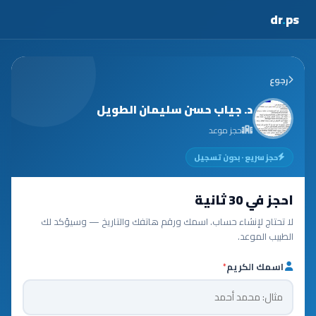
dr
.
ps
رجوع
د. جياب حسن سليمان الطويل
حجز موعد
حجز سريع · بدون تسجيل
احجز في 30 ثانية
لا تحتاج لإنشاء حساب. اسمك ورقم هاتفك والتاريخ — وسيؤكد لك
الطبيب الموعد.
اسمك الكريم
*