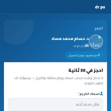
dr
.
ps
رجوع
د. حسام محمد مساد
حجز موعد
حجز سريع · بدون تسجيل
احجز في 30 ثانية
لا تحتاج لإنشاء حساب. اسمك ورقم هاتفك والتاريخ — وسيؤكد لك
الطبيب الموعد.
اسمك الكريم
*