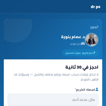
dr
.
ps
رجوع
د. عصام بنورة
حجز موعد
حجز سريع · بدون تسجيل
احجز في 30 ثانية
لا تحتاج لإنشاء حساب. اسمك ورقم هاتفك والتاريخ — وسيؤكد لك
الطبيب الموعد.
اسمك الكريم
*