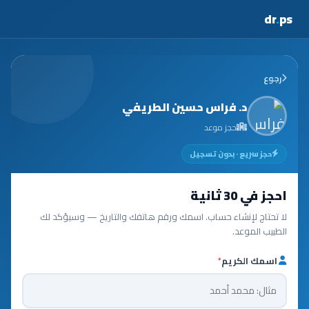
dr
.
ps
رجوع
د. فراس حسين الطريفي
حجز موعد
حجز سريع · بدون تسجيل
احجز في 30 ثانية
لا تحتاج لإنشاء حساب. اسمك ورقم هاتفك والتاريخ — وسيؤكد لك
الطبيب الموعد.
اسمك الكريم
*