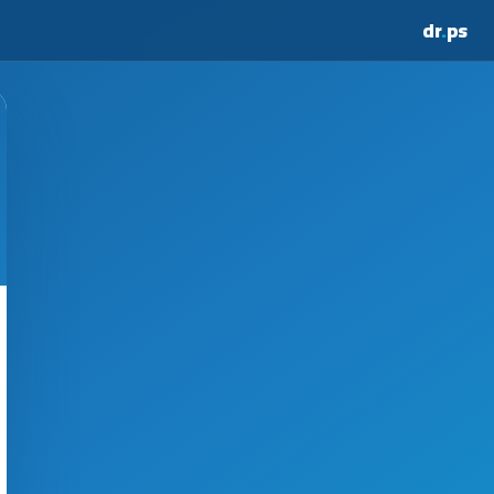
dr
.
ps