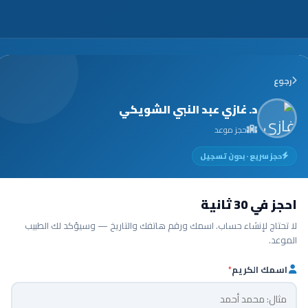
رجوع
د. غازي عبد النبي الشويكي
حجز موعد
حجز سريع · بدون تسجيل
احجز في 30 ثانية
لا تحتاج لإنشاء حساب. اسمك ورقم هاتفك والتاريخ — وسيؤكد لك الطبيب
الموعد.
اسمك الكريم
*