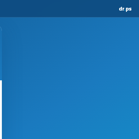
dr
.
ps