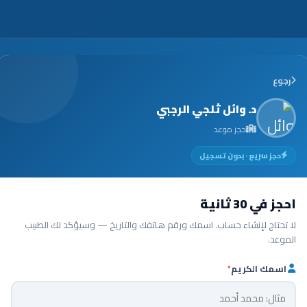
رجوع
د. وائل ثلجي الرجبي
حجز موعد
حجز سريع · بدون تسجيل
احجز في 30 ثانية
لا تحتاج لإنشاء حساب. اسمك ورقم هاتفك والتاريخ — وسيؤكد لك الطبيب
الموعد.
اسمك الكريم
*