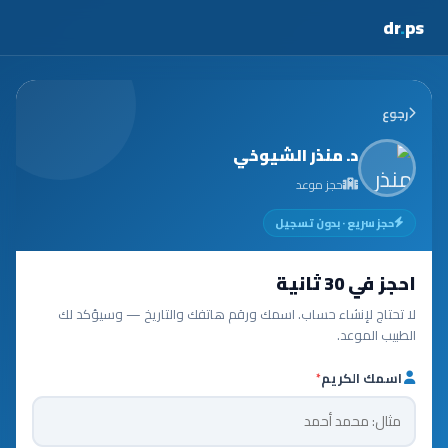
dr
.
ps
رجوع
د. منذر الشيوخي
حجز موعد
حجز سريع · بدون تسجيل
احجز في 30 ثانية
لا تحتاج لإنشاء حساب. اسمك ورقم هاتفك والتاريخ — وسيؤكد لك
الطبيب الموعد.
اسمك الكريم
*