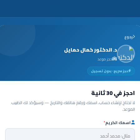
رجوع
د. الدكتور كمال حمايل
حجز موعد
حجز سريع · بدون تسجيل
احجز في 30 ثانية
لا تحتاج لإنشاء حساب. اسمك ورقم هاتفك والتاريخ — وسيؤكد لك الطبيب
الموعد.
اسمك الكريم
*