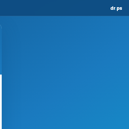
dr
.
ps