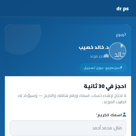
dr
.
ps
رجوع
د. خالد خصيب
حجز موعد
حجز سريع · بدون تسجيل
احجز في 30 ثانية
لا تحتاج لإنشاء حساب. اسمك ورقم هاتفك والتاريخ — وسيؤكد لك
الطبيب الموعد.
اسمك الكريم
*