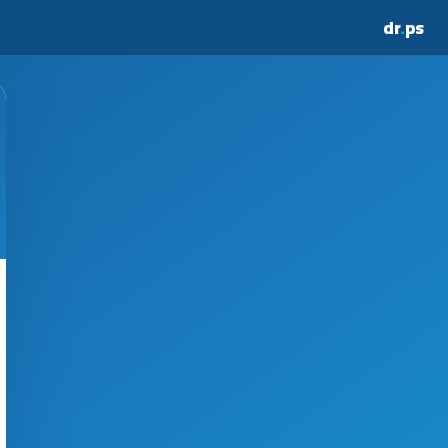
dr
.
ps