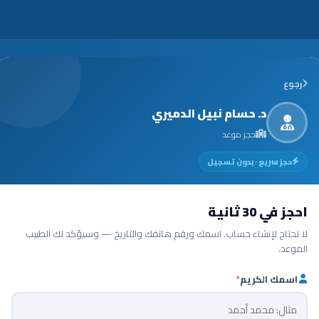
رجوع
د. حسام نبيل الدميري
حجز موعد
حجز سريع · بدون تسجيل
احجز في 30 ثانية
لا تحتاج لإنشاء حساب. اسمك ورقم هاتفك والتاريخ — وسيؤكد لك الطبيب
الموعد.
اسمك الكريم
*