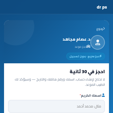
dr
.
ps
رجوع
د. عصام مجاهد
حجز موعد
حجز سريع · بدون تسجيل
احجز في 30 ثانية
لا تحتاج لإنشاء حساب. اسمك ورقم هاتفك والتاريخ — وسيؤكد لك
الطبيب الموعد.
اسمك الكريم
*