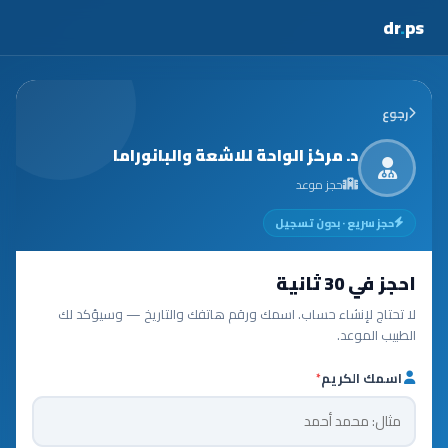
dr
.
ps
رجوع
د. مركز الواحة للاشعة والبانوراما
حجز موعد
حجز سريع · بدون تسجيل
احجز في 30 ثانية
لا تحتاج لإنشاء حساب. اسمك ورقم هاتفك والتاريخ — وسيؤكد لك
الطبيب الموعد.
اسمك الكريم
*