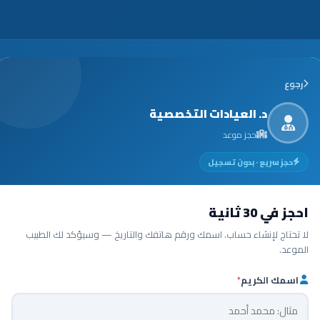
رجوع
د. العيادات التخصصية
حجز موعد
حجز سريع · بدون تسجيل
احجز في 30 ثانية
لا تحتاج لإنشاء حساب. اسمك ورقم هاتفك والتاريخ — وسيؤكد لك الطبيب
الموعد.
اسمك الكريم
*