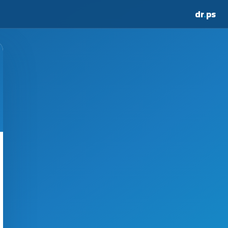
dr
.
ps