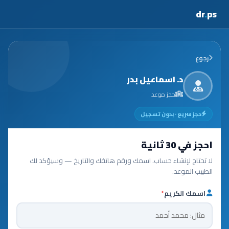
dr
.
ps
رجوع
د. اسماعيل بدر
حجز موعد
حجز سريع · بدون تسجيل
احجز في 30 ثانية
لا تحتاج لإنشاء حساب. اسمك ورقم هاتفك والتاريخ — وسيؤكد لك
الطبيب الموعد.
اسمك الكريم
*