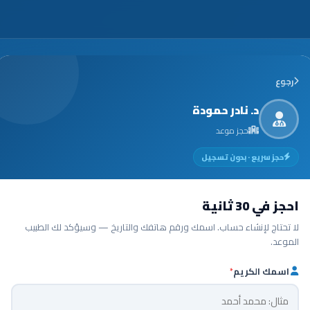
رجوع
د. نادر حمودة
حجز موعد
حجز سريع · بدون تسجيل
احجز في 30 ثانية
لا تحتاج لإنشاء حساب. اسمك ورقم هاتفك والتاريخ — وسيؤكد لك الطبيب
الموعد.
اسمك الكريم
*