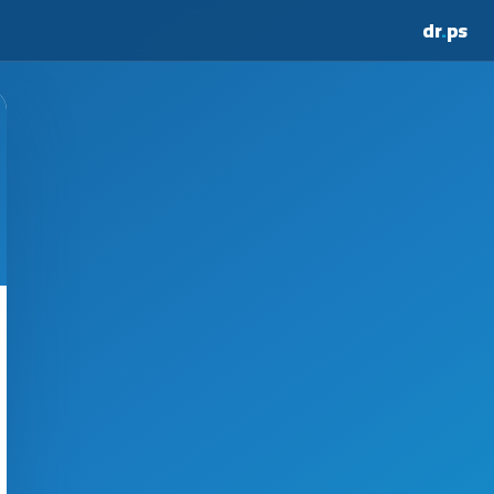
dr
.
ps