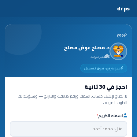
dr
.
ps
رجوع
د. مصلح عوض مصلح
حجز موعد
حجز سريع · بدون تسجيل
احجز في 30 ثانية
لا تحتاج لإنشاء حساب. اسمك ورقم هاتفك والتاريخ — وسيؤكد لك
الطبيب الموعد.
اسمك الكريم
*