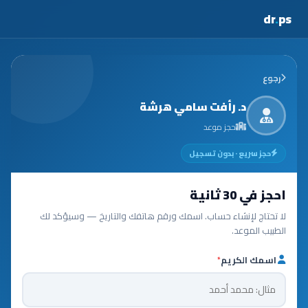
dr
.
ps
رجوع
د. رأفت سامي هرشة
حجز موعد
حجز سريع · بدون تسجيل
احجز في 30 ثانية
لا تحتاج لإنشاء حساب. اسمك ورقم هاتفك والتاريخ — وسيؤكد لك
الطبيب الموعد.
اسمك الكريم
*