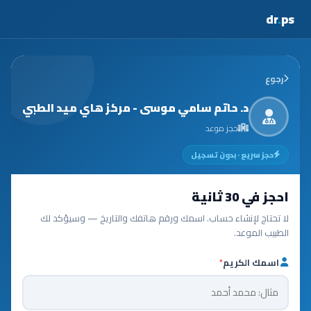
dr
.
ps
رجوع
د. حاتم سامي موسى - مركز هاي ميد الطبي
حجز موعد
حجز سريع · بدون تسجيل
احجز في 30 ثانية
لا تحتاج لإنشاء حساب. اسمك ورقم هاتفك والتاريخ — وسيؤكد لك
الطبيب الموعد.
اسمك الكريم
*