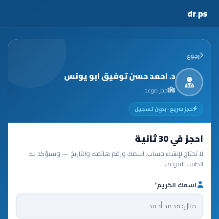
dr
.
ps
رجوع
د. احمد حسن توفيق ابو يونس
حجز موعد
حجز سريع · بدون تسجيل
احجز في 30 ثانية
لا تحتاج لإنشاء حساب. اسمك ورقم هاتفك والتاريخ — وسيؤكد لك
الطبيب الموعد.
اسمك الكريم
*