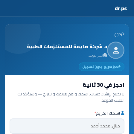
dr
.
ps
رجوع
د. شركة صايمة للمستلزمات الطبية
حجز موعد
حجز سريع · بدون تسجيل
احجز في 30 ثانية
لا تحتاج لإنشاء حساب. اسمك ورقم هاتفك والتاريخ — وسيؤكد لك
الطبيب الموعد.
اسمك الكريم
*