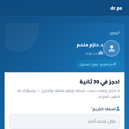
dr
.
ps
رجوع
د. حازم ملحم
حجز موعد
حجز سريع · بدون تسجيل
احجز في 30 ثانية
لا تحتاج لإنشاء حساب. اسمك ورقم هاتفك والتاريخ — وسيؤكد لك
الطبيب الموعد.
اسمك الكريم
*