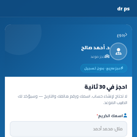
dr
.
ps
رجوع
د. أحمد صالح
حجز موعد
حجز سريع · بدون تسجيل
احجز في 30 ثانية
لا تحتاج لإنشاء حساب. اسمك ورقم هاتفك والتاريخ — وسيؤكد لك
الطبيب الموعد.
اسمك الكريم
*