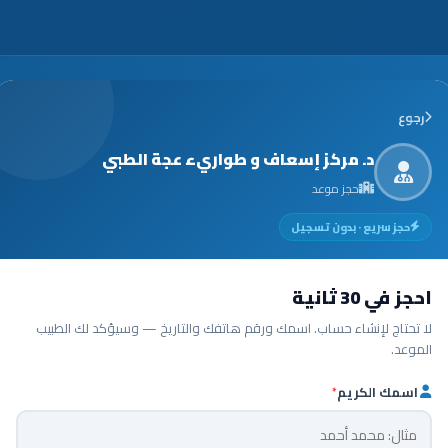
رجوع
د. مركز إسعاف و طواريء عجة الطبي
حجز موعد
حجز سريع · بدون تسجيل
احجز في 30 ثانية
لا تحتاج لإنشاء حساب. اسمك ورقم هاتفك والتاريخ — وسيؤكد لك الطبيب
الموعد.
اسمك الكريم
*