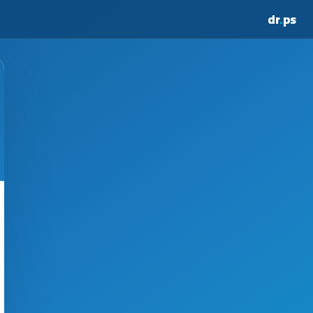
dr
.
ps