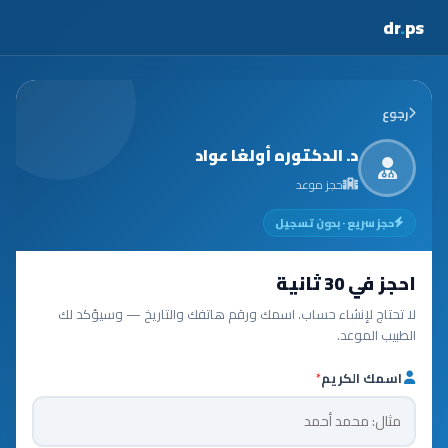
dr
.
ps
رجوع
د. الدكتوره أولغا عواد
حجز موعد
حجز سريع · بدون تسجيل
احجز في 30 ثانية
لا تحتاج لإنشاء حساب. اسمك ورقم هاتفك والتاريخ — وسيؤكد لك
الطبيب الموعد.
اسمك الكريم
*