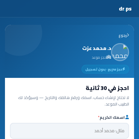
dr
.
ps
رجوع
د. محمد عزت
حجز موعد
حجز سريع · بدون تسجيل
احجز في 30 ثانية
لا تحتاج لإنشاء حساب. اسمك ورقم هاتفك والتاريخ — وسيؤكد لك
الطبيب الموعد.
اسمك الكريم
*