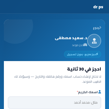
dr
.
ps
رجوع
د. سعيد مصطفى
حجز موعد
حجز سريع · بدون تسجيل
احجز في 30 ثانية
لا تحتاج لإنشاء حساب. اسمك ورقم هاتفك والتاريخ — وسيؤكد لك
الطبيب الموعد.
اسمك الكريم
*