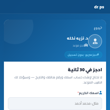
dr
.
ps
رجوع
د. نزيه نخله
حجز موعد
حجز سريع · بدون تسجيل
احجز في 30 ثانية
لا تحتاج لإنشاء حساب. اسمك ورقم هاتفك والتاريخ — وسيؤكد لك
الطبيب الموعد.
اسمك الكريم
*