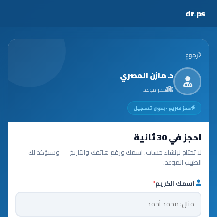
dr
.
ps
رجوع
د. مازن المصري
حجز موعد
حجز سريع · بدون تسجيل
احجز في 30 ثانية
لا تحتاج لإنشاء حساب. اسمك ورقم هاتفك والتاريخ — وسيؤكد لك
الطبيب الموعد.
اسمك الكريم
*