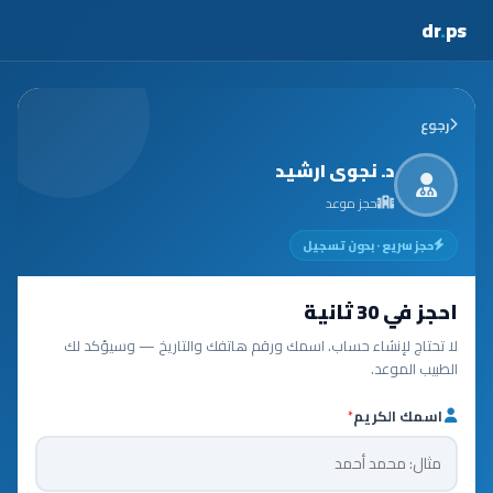
dr
.
ps
رجوع
د. نجوى ارشيد
حجز موعد
حجز سريع · بدون تسجيل
احجز في 30 ثانية
لا تحتاج لإنشاء حساب. اسمك ورقم هاتفك والتاريخ — وسيؤكد لك
الطبيب الموعد.
اسمك الكريم
*